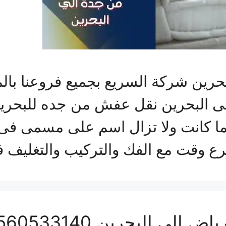
رين شركة السريع بجميع فروعنا بال
ى البحرين نقل عفش من جده للبحري
لما كانت ولا تزال اسم على مسمى ف
ع وقت مع الفك والتركيب والتغليف 
 البحرين 0560533140