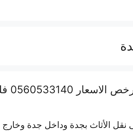
دة
شركة ن
قل الأثاث بجدة وداخل جدة وخارج ج