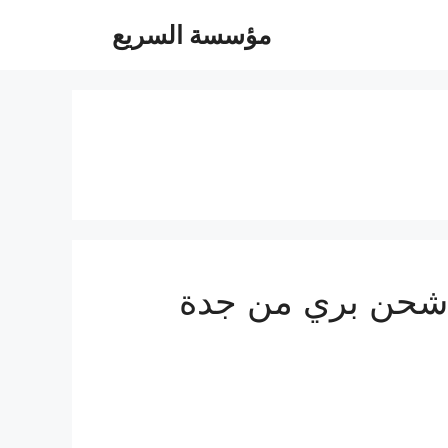
مؤسسة السريع
 شحن عفش من جدة الي الامارات 0560533140 شحن بري من جدة