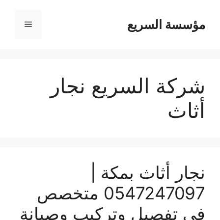
مؤسسة السريع
القائمة
شركة السريع نجار
أثاث
نجار أثاث بمكة |
0547247097 متخصص
في تفصيل وتركيب وصيانة