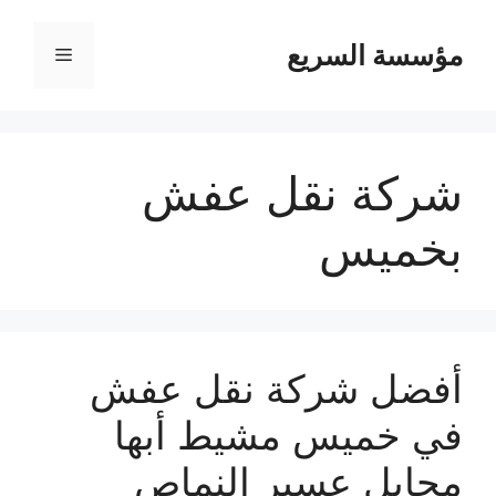
مؤسسة السريع
القائمة
شركة نقل عفش
بخميس
أفضل شركة نقل عفش
في خميس مشيط أبها
محايل عسير النماص