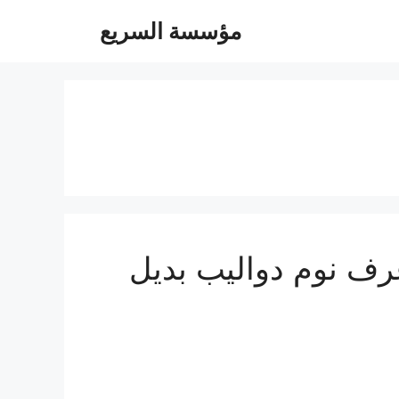
مؤسسة السريع
 0547247097 فك تركيب غرف نوم دواليب بديل