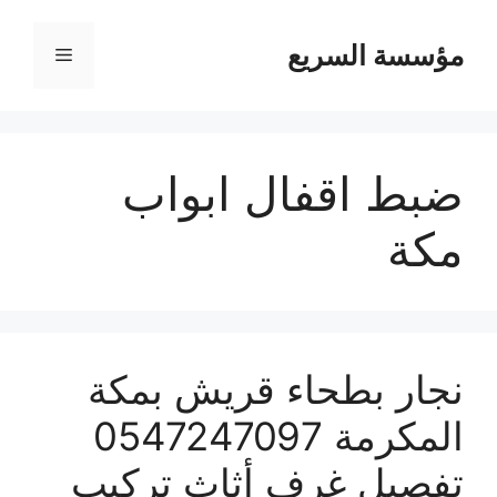
مؤسسة السريع
القائمة
ضبط اقفال ابواب
مكة
نجار بطحاء قريش بمكة
المكرمة 0547247097
تفصيل غرف أثاث تركيب