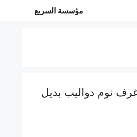
مؤسسة السريع
ة 0547247097 فك تركيب غرف نوم دواليب بديل