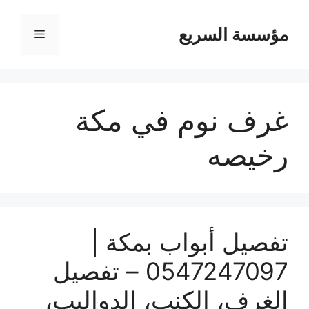
مؤسسة السريع
القائمة
غرف نوم في مكة
رخيصه
تفصيل أبواب بمكة |
0547247097 – تفصيل
الغرف، الكنب، الدواليب،