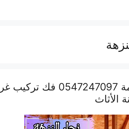
نزهة
نجار النزهة بمكة المكرمة 97
 الأثاث