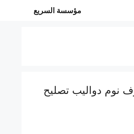
مؤسسة السريع
05472470 فك تركيب غرف نوم دواليب تصليح