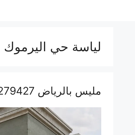
لياسة حي اليرموك
مليس بالرياض 0559279427 أفضل معلم لياسة في الرياض