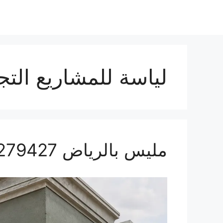
لياسة للمشاريع التج
مليس بالرياض 0559279427 أفضل معلم لياسة في الرياض