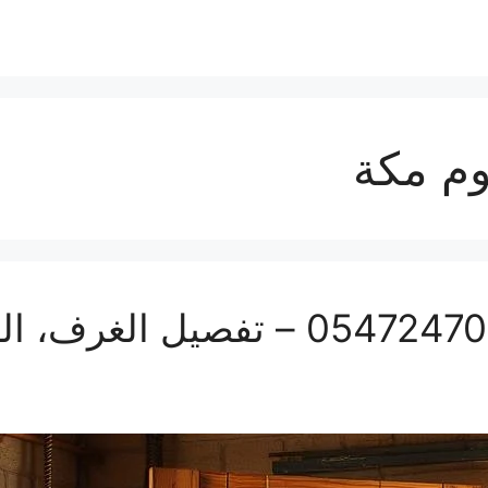
م مكة
تفصيل أبواب بمكة | 0547247097 – تفص