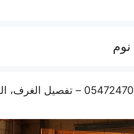
نوم
تفصيل أبواب بمكة | 0547247097 – تفص