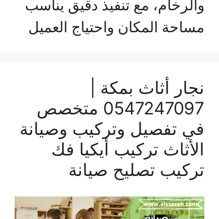
والرخام، مع تنفيذ دقيق يناسب
مساحة المكان واحتياج العميل
نجار أثاث بمكة |
0547247097 متخصص
في تفصيل وتركيب وصيانة
الأثاث تركيب أيكيا فك
تركيب تصليح صيانة