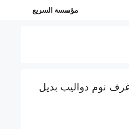
مؤسسة السريع
ة 0547247097 فك تركيب غرف نوم دواليب بديل