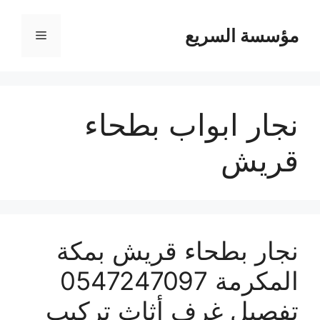
مؤسسة السريع
القائمة
نجار ابواب بطحاء
قريش
نجار بطحاء قريش بمكة
المكرمة 0547247097
تفصيل غرف أثاث تركيب