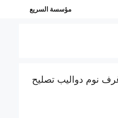
مؤسسة السريع
ة 0547247097 فك تركيب غرف نوم دواليب تصليح