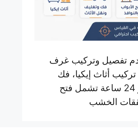
قدم تفصيل وتركيب غرف
ركيب أثاث إيكيا، فك
وتغليف ونقل الأثاث لأي مدينة، إلى جانب صيانة متكاملة على مدار 24 ساعة تشمل فتح
شققات الخشب