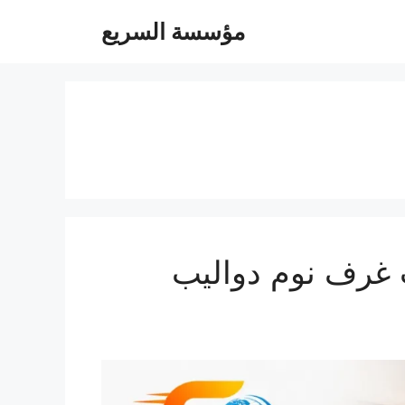
مؤسسة السريع
كرمة 0547247097 فك تركيب غرف نوم دواليب