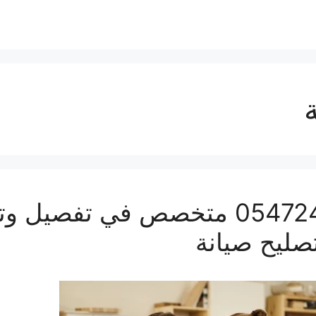
نجار أثاث بمكة | 0547247097 متخصص 
صليح صيانة