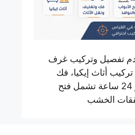
قدم تفصيل وتركيب غرف
ركيب أثاث إيكيا، فك
وتغليف ونقل الأثاث لأي مدينة، إلى جانب صيانة متكاملة على مدار 24 ساعة تشمل فتح
شققات الخشب