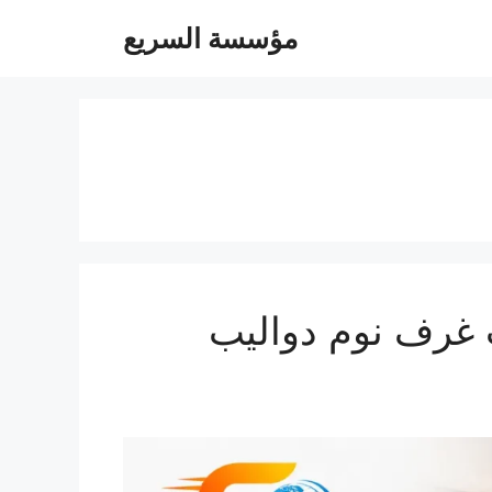
مؤسسة السريع
كرمة 0547247097 فك تركيب غرف نوم دواليب