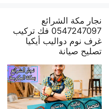
نجار مكة الشرائع
0547247097 فك تركيب
غرف نوم دواليب أيكيا
تصليح صيانة