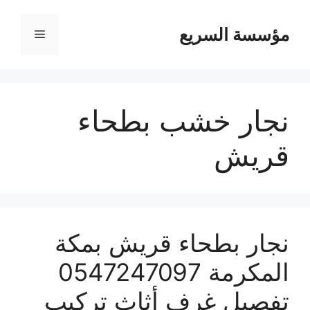
مؤسسة السريع
القائمة
نجار خشب بطحاء
قريش
نجار بطحاء قريش بمكة
المكرمة 0547247097
تفصيل غرف أثاث تركيب