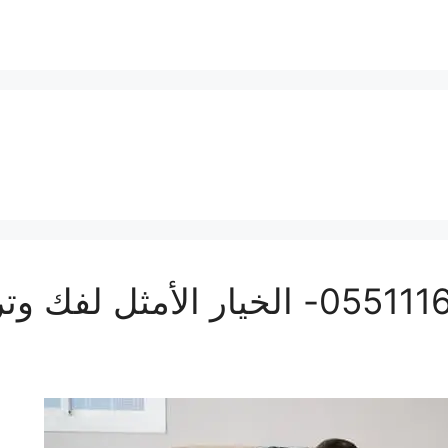
افضل نجار بجدة | 0551116964- الخيار 