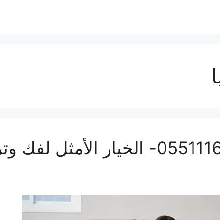
ا
افضل نجار بجدة | 0551116964- الخيار 