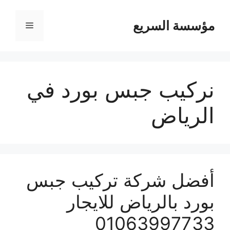
مؤسسة السريع
القائمة
نركيب جبس بورد في
الرياض
أفضل شركة تركيب جبس
بورد بالرياض للايجار
01063997733