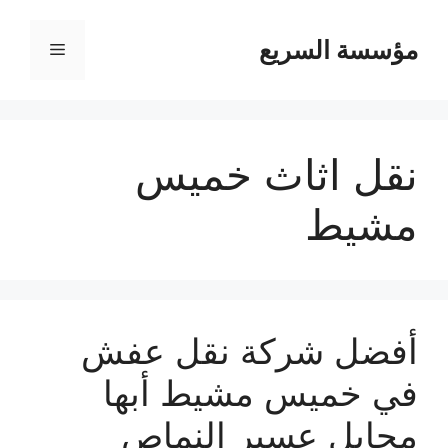
مؤسسة السريع
القائمة
نقل اثاث خميس
مشيط
أفضل شركة نقل عفش
في خميس مشيط أبها
محايل عسير النماص