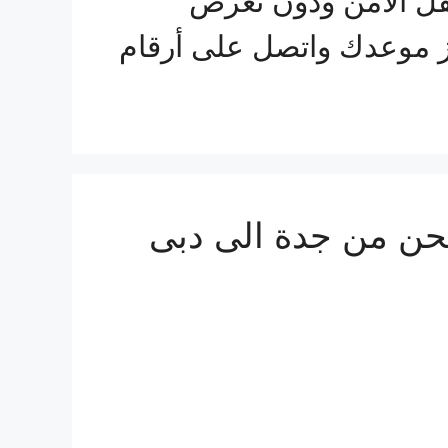
قل الآمن ودون تعرض
جز موعدك واتصل على أرقام