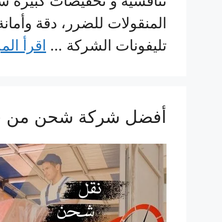
تنافسية و تخفيضات كبيرة س
المنقولات للضرر، دقة وأما
تليفونات الشركة …
اقرأ الم
أفضل شركة شحن من جدة للامارات 60533140