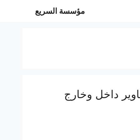
مؤسسة السريع
05504480- توصيل مشاوير داخل وخارج