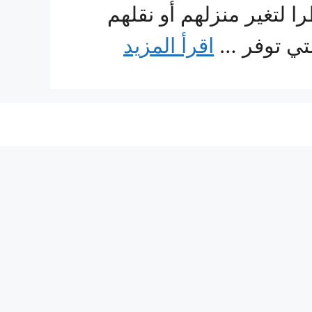
 لتغير منزلهم أو نقلهم
لتي توفر …
اقرأ المزيد