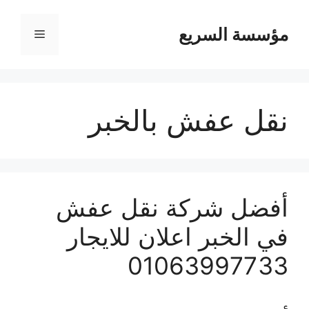
مؤسسة السريع
القائمة
نقل عفش بالخبر
أفضل شركة نقل عفش
في الخبر اعلان للايجار
01063997733