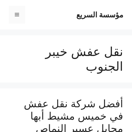
مؤسسة السريع
القائمة
نقل عفش خيبر
الجنوب
أفضل شركة نقل عفش
في خميس مشيط أبها
محايل عسير النماص