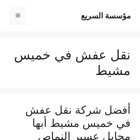
مؤسسة السريع
القائمة
نقل عفش في خميس
مشيط
أفضل شركة نقل عفش
في خميس مشيط أبها
محايل عسير النماص