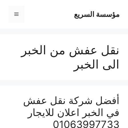
مؤسسة السريع
القائمة
نقل عفش من الخبر
الى الخبر
أفضل شركة نقل عفش
في الخبر اعلان للايجار
01063997733