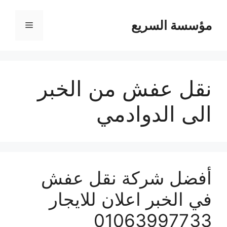
مؤسسة السريع
القائمة
نقل عفش من الخبر
الى الدوادمي
أفضل شركة نقل عفش
في الخبر اعلان للايجار
01063997733