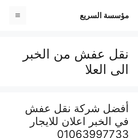
مؤسسة السريع
القائمة
نقل عفش من الخبر
الى العلا
أفضل شركة نقل عفش
في الخبر اعلان للايجار
01063997733