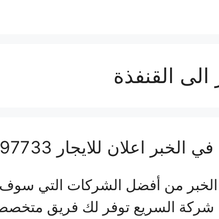
لى القنفذة
 اعلان للايجار 01063997733
خبر من أفضل الشركات التي سوف تج
ن شركة السريع توفر لك فريق متخصص م