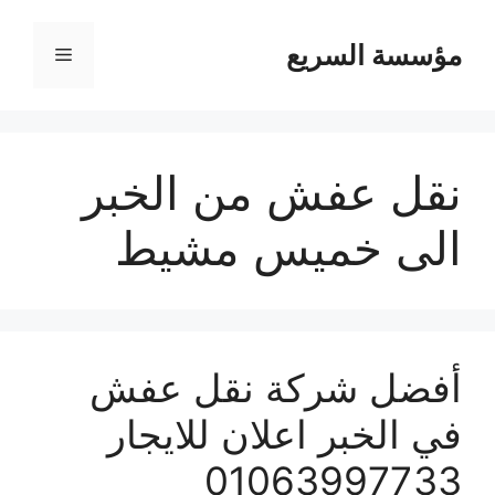
مؤسسة السريع
القائمة
نقل عفش من الخبر
الى خميس مشيط
أفضل شركة نقل عفش
في الخبر اعلان للايجار
01063997733