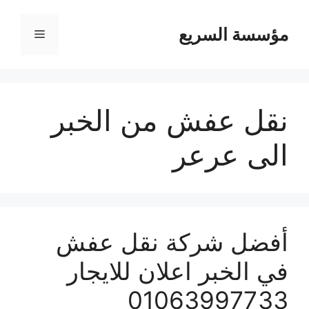
مؤسسة السريع
القائمة
نقل عفش من الخبر
الى عرعر
أفضل شركة نقل عفش
في الخبر اعلان للايجار
01063997733