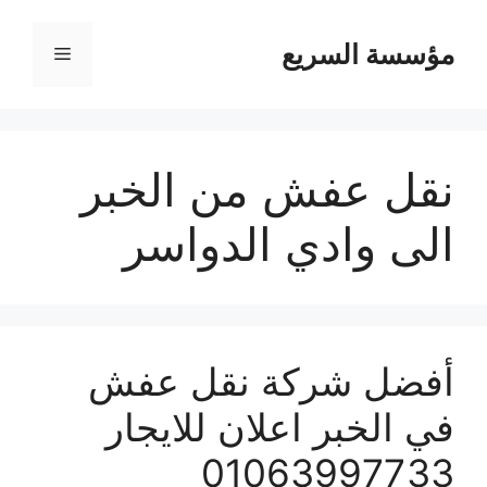
مؤسسة السريع
القائمة
نقل عفش من الخبر
الى وادي الدواسر
أفضل شركة نقل عفش
في الخبر اعلان للايجار
01063997733