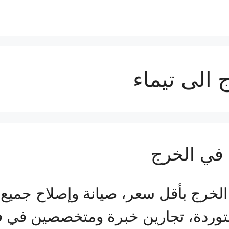
الى تيماء
في الخرج
رج بأقل سعر، صيانة وإصلاح جميع 
توردة، تجارين خبرة ومتخصصين في ف