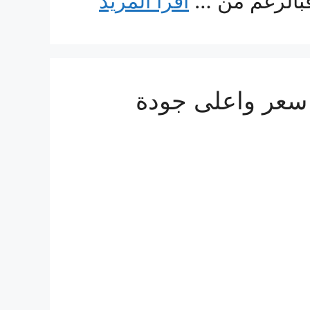
فبالرغم من …
اقرأ المزيد
 البحرين 0560533140 ارخص سعر واعلى جودة