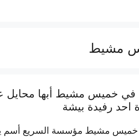
س مشيط
ي خميس مشيط أبها محايل عس
 احد رفيدة بيشة
خميس مشيط مؤسسة السريع أسم ي