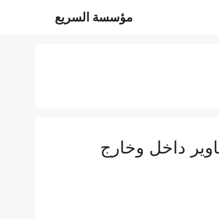
مؤسسة السريع
05504480- توصيل مشاوير داخل وخارج