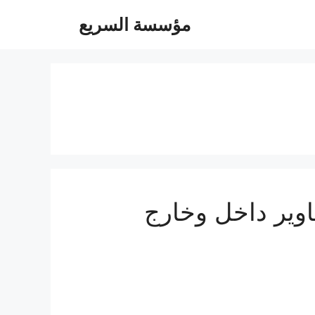
مؤسسة السريع
05504480- توصيل مشاوير داخل وخارج