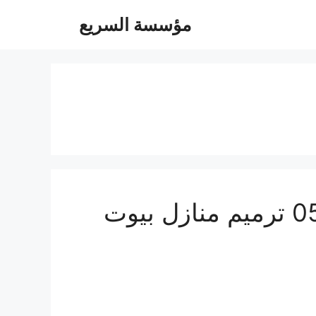
مؤسسة السريع
شركة ترميم بالدمام خصم يبدأ من 25 % | 0547879578 ترميم منازل بيوت