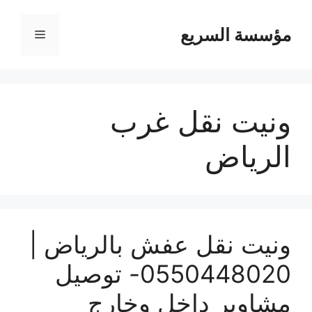
مؤسسة السريع
القائمة
ونيت نقل غرب
الرياض
ونيت نقل عفش بالرياض |
0550448020- توصيل
مشاوير داخل وخارج