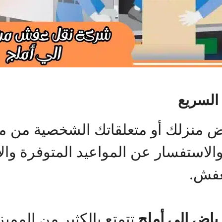
السريع
ض منزلك أو متعلقاتك الشخصية من مك
والاستفسار عن المواعيد المتوفرة وا
عفش.
ياض الي أملج
تتمتع بالكثير من المم