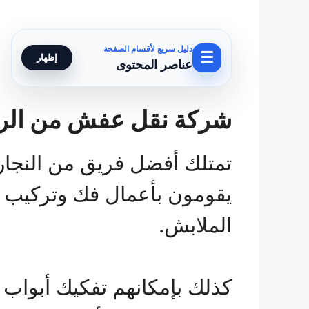
دليل سريع لأقسام الصفحة
☰
إظهار
عناصر المحتوى
شركة نقل عفش من الري
تمتلك أفضل فريق من النجاري
يقومون بأعمال فك وتركيب ا
الملابش.
كذلك بإمكانهم تفكيك أبواب ا