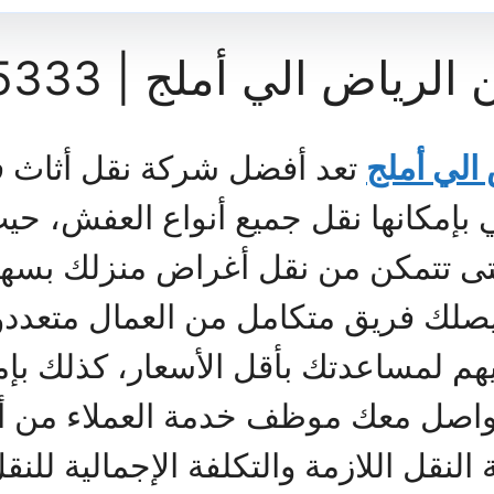
 الي أملج | 0222555333
لي أملج
تعد أفضل شركة نقل أثاث 
بإمكانها نقل جميع أنواع العفش، حيث
حتى تتمكن من نقل أغراض منزلك بسهو
ك فريق متكامل من العمال متعددو 
 لمساعدتك بأقل الأسعار، كذلك بإم
واصل معك موظف خدمة العملاء من أج
نقل اللازمة والتكلفة الإجمالية للنقل